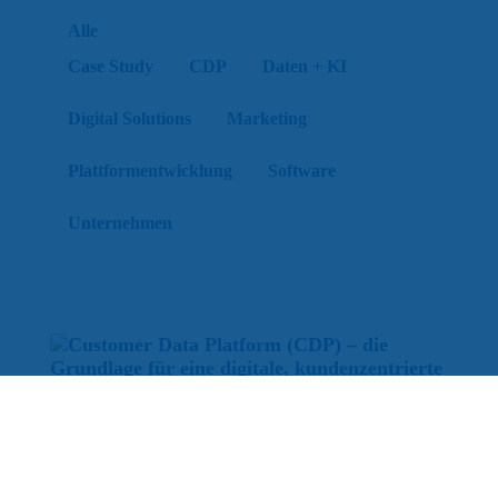
Alle
Case Study
CDP
Daten + KI
Digital Solutions
Marketing
Plattformentwicklung
Software
Unternehmen
Customer Data Platform (CDP) – die Grundlage für
eine digitale, kundenzentrierte Zukunft
Für eine direkte Kundenansprache in Echtzeit über die