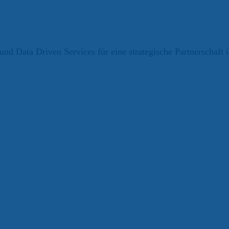
und Data Driven Services für eine strategische Partnerschaf
eyefactive GmbH
Zur Presseerklärung