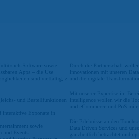
 Multitouch-Software sowie
Durch die Partnerschaft wolle
assbaren Apps – die Use
Innovationen mit unseren Data
glichkeiten sind vielfältig, z.
und die digitale Transformatio
Mit unserer Expertise im Bere
gleichs- und Bestellfunktionen
Intelligence wollen wir die T
und eCommerce und PoS mitei
 interaktive Exponate in
Die Erlebnisse an den Touchsc
Entertainment sowie
Data Driven Services und uns
n und Events
ganzheitlich betrachtet und op