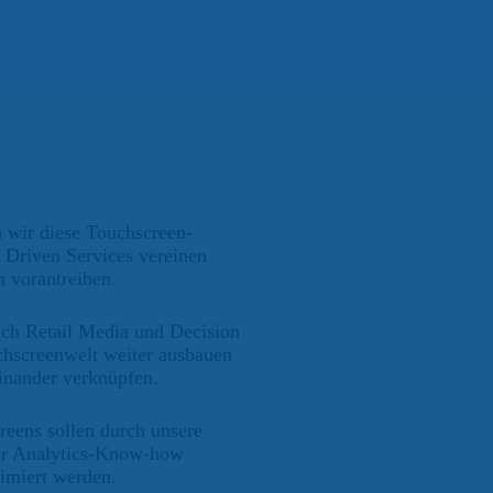
n wir diese Touchscreen-
 Driven Services vereinen
n vorantreiben.
ich Retail Media und Decision
ochscreenwelt weiter ausbauen
nander verknüpfen.
reens sollen durch unsere
er Analytics-Know-how
timiert werden.