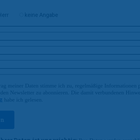
Herr
keine Angabe
rag meiner Daten stimme ich zu, regelmäßige Informationen 
e den Newsletter zu abonnieren. Die damit verbundenen Hinw
z
habe ich gelesen.
Ihrer Daten ist uns wichtig: