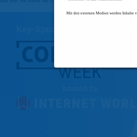
und wie Sie damit die Effizienz Ihrer Kundenkommunikation 
Mit den externen Medien werden Inhalte v