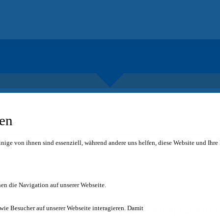
gen
inige von ihnen sind essenziell, während andere uns helfen, diese Website und Ihre
ich
en die Navigation auf unserer Webseite.
„CDP – Vorsprung dur
 wie Besucher auf unserer Webseite interagieren. Damit
erce Week in seinem Fachvortrag