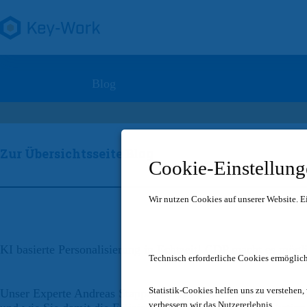
Zum
Inhalt
springen
Blog
Zur Übersichtsseite Blog
Cookie-Einstellun
Wir nutzen Cookies auf unserer Website.
E
KI basierte Personalisierung in Echtzeit! CDP macht es mögl
Technisch erforderliche Cookies ermöglich
Statistik-Cookies helfen uns zu verstehen,
Unser Experte Andreas Stappert zeigt im Rahmen der Comm
verbessern wir das Nutzererlebnis.