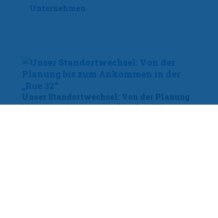
Unternehmen
Unser Standortwechsel: Von der Planung
bis zum Ankommen in der „Rue 32“
Nach 20 Jahren in der Kriegsstraße haben wir ein neues
Kapitel aufgeschlagen. Mit dem Umzug in die
Rüppurrer Straße 32, oder wie wir sie intern liebevoll
nennen: „Rue 32“, haben wir nicht nur Räumlichkeiten
gewechselt, sondern auch die Weichen für die Zukunft
gestellt. Der Übergang war ein mehrmonatiger Prozess,
der…