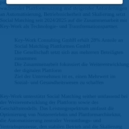
passenden Fachkräften zusammenbringt. Angesichts
wachsender Plattformnutzung und steigender Anforderungen
an Automatisierung, Betriebssicherheit und Skalierung setzt
Social Matching seit 2024/2025 auf die Zusammenarbeit mit
Key-Work als Technologie- und Transformationspartner.
Key-Work Consulting GmbH erhält 28% Anteile an
Social Matching Plattformen GmbH
Die Gesellschaft setzt sich aus mehreren Beteiligten
zusammen
Die Zusammenarbeit fokussiert die Weiterentwicklung
der digitalen Plattform
Ziel der Unternehmen ist es, einen Mehrwert im
Sozial- und Gesundheitswesen zu schaffen
Key-Work unterstützt Social Matching seither umfassend bei
der Weiterentwicklung der Plattform sowie des
Geschäftsmodells. Das Leistungsspektrum umfasst die
Optimierung von Nutzererlebnis und Plattformarchitektur,
die Automatisierung zentraler Vermittlungs- und
Vertriebsprozesse, den stabilen Betrieb und die Skalierung