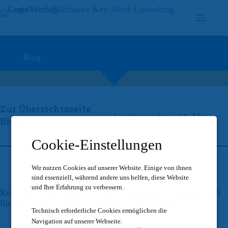
Zum
Inhalt
springen
Blog
Zur Übersichtsseite
Veröffentlicht
21. Mai
Blog
am
2026
Cookie-Einstellungen
Wir nutzen Cookies auf unserer Website.
Einige von ihnen
sind essenziell, während andere uns helfen, diese Website
und Ihre Erfahrung zu verbessern.
Key-Work beteiligt sich an Social Matching – Partnerschaft
für skalierbare digitale Lösungen im sozialen Bereich
Technisch erforderliche Cookies ermöglichen die
Navigation auf unserer Webseite.